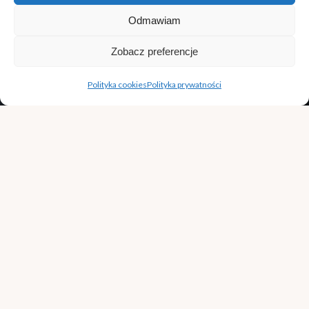
Odmawiam
Zobacz preferencje
Polityka cookies
Polityka prywatności
Najmniej dojrzała jest papryka zielona, żółta (lub
pomarańczowa) stanowi stadium pośrednie, natomiast
papryka czerwona jest najbardziej dojrzała. Bo każda
papryka to jest to samo warzywo, tylko w różnych
stadiach rozwoju
Ta czerwona zawiera najwięcej cukrów – jest więc
najsłodsza, zawiera też najwięcej witaminy C
oraz beta-karotenu. Z kolei zielona zawiera najwięcej